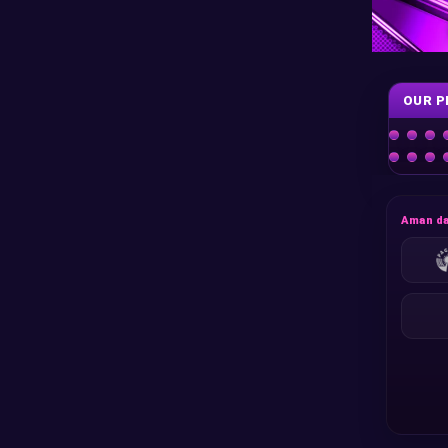
OUR P
Aman da